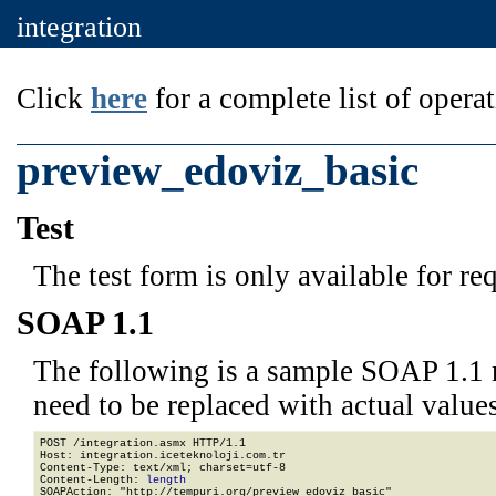
integration
Click
here
for a complete list of operat
preview_edoviz_basic
Test
The test form is only available for re
SOAP 1.1
The following is a sample SOAP 1.1 
need to be replaced with actual values
POST /integration.asmx HTTP/1.1

Host: integration.iceteknoloji.com.tr

Content-Type: text/xml; charset=utf-8

Content-Length: 
length
SOAPAction: "http://tempuri.org/preview_edoviz_basic"
