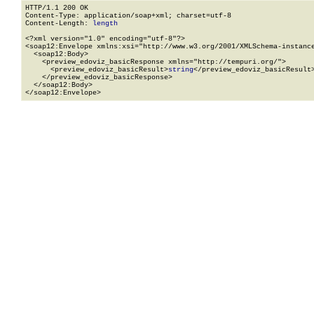
HTTP/1.1 200 OK

Content-Type: application/soap+xml; charset=utf-8

Content-Length: 
length
<?xml version="1.0" encoding="utf-8"?>

<soap12:Envelope xmlns:xsi="http://www.w3.org/2001/XMLSchema-instance
  <soap12:Body>

    <preview_edoviz_basicResponse xmlns="http://tempuri.org/">

      <preview_edoviz_basicResult>
string
</preview_edoviz_basicResult>
    </preview_edoviz_basicResponse>

  </soap12:Body>

</soap12:Envelope>