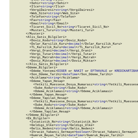
          <Sehir>
string
</Sehir>

          <Ilce>
string
</Ilce>

          <VergiDairesi>
string
</VergiDairesi>

          <Web_Site>
string
</Web_Site>

          <Telefon>
string
</Telefon>

          <Fax>
string
</Fax>

          <Email>
string
</Email>

          <Ticaret_Sicil_No>
string
</Ticaret_Sicil_No>

          <Musteri_Turu>
string
</Musteri_Turu>

        </Musteri>

        <Alis_Satis_Bilgileri>

          <Doviz_Kodu>
string
</Doviz_Kodu>

          <Dolar_Karsilik_Kuru>
decimal
</Dolar_Karsilik_Kuru>

          <TL_Karsilik_Kuru>
decimal
</TL_Karsilik_Kuru>

          <Vergi_Orani>
decimal
</Vergi_Orani>

          <Vergi_Tutari>
decimal
</Vergi_Tutari>

          <Vergi_Matrah>
decimal
</Vergi_Matrah>

          <Doviz_Miktar>
decimal
</Doviz_Miktar>

        </Alis_Satis_Bilgileri>

        <Odeme_Bilgileri>

          <Odeme_Yontemi>
DIGER
 or 
NAKIT
 or 
EFTHAVALE
 or 
KREDIKARTIBA
          <Son_Odeme_Tarihi>
dateTime
</Son_Odeme_Tarihi>

          <Aciklama>
string
</Aciklama>

          <Odeme_Yapan_Hesap>

            <Yetkili_Muessese_Dosya_Numarası>
string
</Yetkili_Muessese
            <Sube_Kodu>
string
</Sube_Kodu>

            <Odeme_Aciklamasi>
string
</Odeme_Aciklamasi>

          </Odeme_Yapan_Hesap>

          <Odeme_Yapilan_Hesap>

            <Yetkili_Muessese_Dosya_Numarası>
string
</Yetkili_Muessese
            <Sube_Kodu>
string
</Sube_Kodu>

            <Odeme_Aciklamasi>
string
</Odeme_Aciklamasi>

          </Odeme_Yapilan_Hesap>

        </Odeme_Bilgileri>

        <Ek_Bilgiler>

          <Istatistik_No>
string
</Istatistik_No>

          <Geldigi_Ulke>
string
</Geldigi_Ulke>

          <Gelis_Nedeni>
string
</Gelis_Nedeni>

          <Ihracat_Yabanci_Sermaye>
boolean
</Ihracat_Yabanci_Sermaye>

          <Gumruk_Beyan_Tarihi>
dateTime
</Gumruk_Beyan_Tarihi>
