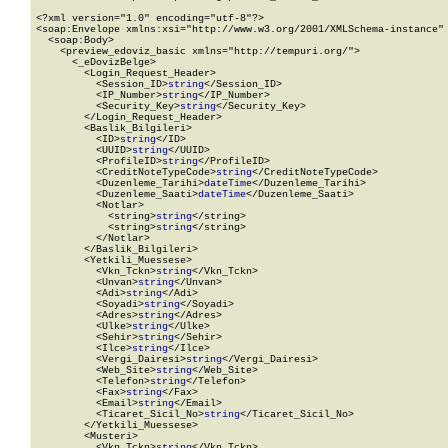
<?xml version="1.0" encoding="utf-8"?>

<soap:Envelope xmlns:xsi="http://www.w3.org/2001/XMLSchema-instance" 
  <soap:Body>

    <preview_edoviz_basic xmlns="http://tempuri.org/">

      <_eDovizBelge>

        <Login_Request_Header>

          <Session_ID>
string
</Session_ID>

          <IP_Number>
string
</IP_Number>

          <Security_Key>
string
</Security_Key>

        </Login_Request_Header>

        <Baslik_Bilgileri>

          <ID>
string
</ID>

          <UUID>
string
</UUID>

          <ProfileID>
string
</ProfileID>

          <CreditNoteTypeCode>
string
</CreditNoteTypeCode>

          <Duzenleme_Tarihi>
dateTime
</Duzenleme_Tarihi>

          <Duzenleme_Saati>
dateTime
</Duzenleme_Saati>

          <Notlar>

            <string>
string
</string>

            <string>
string
</string>

          </Notlar>

        </Baslik_Bilgileri>

        <Yetkili_Muessese>

          <Vkn_Tckn>
string
</Vkn_Tckn>

          <Unvan>
string
</Unvan>

          <Adi>
string
</Adi>

          <Soyadi>
string
</Soyadi>

          <Adres>
string
</Adres>

          <Ulke>
string
</Ulke>

          <Sehir>
string
</Sehir>

          <Ilce>
string
</Ilce>

          <Vergi_Dairesi>
string
</Vergi_Dairesi>

          <Web_Site>
string
</Web_Site>

          <Telefon>
string
</Telefon>

          <Fax>
string
</Fax>

          <Email>
string
</Email>

          <Ticaret_Sicil_No>
string
</Ticaret_Sicil_No>

        </Yetkili_Muessese>

        <Musteri>

          <Vkn_Tckn>
string
</Vkn_Tckn>
