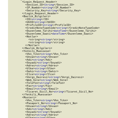
        <Login_Request_Header>

          <Session_ID>
string
</Session_ID>

          <IP_Number>
string
</IP_Number>

          <Security_Key>
string
</Security_Key>

        </Login_Request_Header>

        <Baslik_Bilgileri>

          <ID>
string
</ID>

          <UUID>
string
</UUID>

          <ProfileID>
string
</ProfileID>

          <CreditNoteTypeCode>
string
</CreditNoteTypeCode>

          <Duzenleme_Tarihi>
dateTime
</Duzenleme_Tarihi>

          <Duzenleme_Saati>
dateTime
</Duzenleme_Saati>

          <Notlar>

            <string>
string
</string>

            <string>
string
</string>

          </Notlar>

        </Baslik_Bilgileri>

        <Yetkili_Muessese>

          <Vkn_Tckn>
string
</Vkn_Tckn>

          <Unvan>
string
</Unvan>

          <Adi>
string
</Adi>

          <Soyadi>
string
</Soyadi>

          <Adres>
string
</Adres>

          <Ulke>
string
</Ulke>

          <Sehir>
string
</Sehir>

          <Ilce>
string
</Ilce>

          <Vergi_Dairesi>
string
</Vergi_Dairesi>

          <Web_Site>
string
</Web_Site>

          <Telefon>
string
</Telefon>

          <Fax>
string
</Fax>

          <Email>
string
</Email>

          <Ticaret_Sicil_No>
string
</Ticaret_Sicil_No>

        </Yetkili_Muessese>

        <Musteri>

          <Vkn_Tckn>
string
</Vkn_Tckn>

          <Pasaport_No>
string
</Pasaport_No>

          <Unvan>
string
</Unvan>

          <Adi>
string
</Adi>

          <Soyadi>
string
</Soyadi>

          <Adres>
string
</Adres>

          <Ulke>
string
</Ulke>
