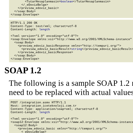
        <TutarHesaplanmasin>
boolean
</TutarHesaplanmasin>

      </_eDovizBelge>

    </preview_edoviz_basic>

  </soap:Body>

</soap:Envelope>
HTTP/1.1 200 OK

Content-Type: text/xml; charset=utf-8

Content-Length: 
length
<?xml version="1.0" encoding="utf-8"?>

<soap:Envelope xmlns:xsi="http://www.w3.org/2001/XMLSchema-instance" 
  <soap:Body>

    <preview_edoviz_basicResponse xmlns="http://tempuri.org/">

      <preview_edoviz_basicResult>
string
</preview_edoviz_basicResult>
    </preview_edoviz_basicResponse>

  </soap:Body>

</soap:Envelope>
SOAP 1.2
The following is a sample SOAP 1.2 
need to be replaced with actual values
POST /integration.asmx HTTP/1.1

Host: integration.iceteknoloji.com.tr

Content-Type: application/soap+xml; charset=utf-8

Content-Length: 
length
<?xml version="1.0" encoding="utf-8"?>

<soap12:Envelope xmlns:xsi="http://www.w3.org/2001/XMLSchema-instance
  <soap12:Body>

    <preview_edoviz_basic xmlns="http://tempuri.org/">

      <_eDovizBelge>
