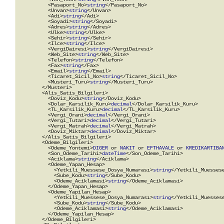
          <Pasaport_No>
string
</Pasaport_No>

          <Unvan>
string
</Unvan>

          <Adi>
string
</Adi>

          <Soyadi>
string
</Soyadi>

          <Adres>
string
</Adres>

          <Ulke>
string
</Ulke>

          <Sehir>
string
</Sehir>

          <Ilce>
string
</Ilce>

          <VergiDairesi>
string
</VergiDairesi>

          <Web_Site>
string
</Web_Site>

          <Telefon>
string
</Telefon>

          <Fax>
string
</Fax>

          <Email>
string
</Email>

          <Ticaret_Sicil_No>
string
</Ticaret_Sicil_No>

          <Musteri_Turu>
string
</Musteri_Turu>

        </Musteri>

        <Alis_Satis_Bilgileri>

          <Doviz_Kodu>
string
</Doviz_Kodu>

          <Dolar_Karsilik_Kuru>
decimal
</Dolar_Karsilik_Kuru>

          <TL_Karsilik_Kuru>
decimal
</TL_Karsilik_Kuru>

          <Vergi_Orani>
decimal
</Vergi_Orani>

          <Vergi_Tutari>
decimal
</Vergi_Tutari>

          <Vergi_Matrah>
decimal
</Vergi_Matrah>

          <Doviz_Miktar>
decimal
</Doviz_Miktar>

        </Alis_Satis_Bilgileri>

        <Odeme_Bilgileri>

          <Odeme_Yontemi>
DIGER
 or 
NAKIT
 or 
EFTHAVALE
 or 
KREDIKARTIBA
          <Son_Odeme_Tarihi>
dateTime
</Son_Odeme_Tarihi>

          <Aciklama>
string
</Aciklama>

          <Odeme_Yapan_Hesap>

            <Yetkili_Muessese_Dosya_Numarası>
string
</Yetkili_Muessese
            <Sube_Kodu>
string
</Sube_Kodu>

            <Odeme_Aciklamasi>
string
</Odeme_Aciklamasi>

          </Odeme_Yapan_Hesap>

          <Odeme_Yapilan_Hesap>

            <Yetkili_Muessese_Dosya_Numarası>
string
</Yetkili_Muessese
            <Sube_Kodu>
string
</Sube_Kodu>

            <Odeme_Aciklamasi>
string
</Odeme_Aciklamasi>

          </Odeme_Yapilan_Hesap>

        </Odeme_Bilgileri>
