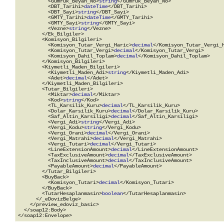
          <Gumruk_Beyan_No>
string
</Gumruk_Beyan_No>

          <DBT_Tarihi>
dateTime
</DBT_Tarihi>

          <DBT_Sayi>
string
</DBT_Sayi>

          <GMTY_Tarihi>
dateTime
</GMTY_Tarihi>

          <GMTY_Sayi>
string
</GMTY_Sayi>

          <Vezne>
string
</Vezne>

        </Ek_Bilgiler>

        <Komisyon_Bilgileri>

          <Komisyon_Tutar_Vergi_Haric>
decimal
</Komisyon_Tutar_Vergi_H
          <Komisyon_Tutar_Vergi>
decimal
</Komisyon_Tutar_Vergi>

          <Komisyon_Dahil_Toplam>
decimal
</Komisyon_Dahil_Toplam>

        </Komisyon_Bilgileri>

        <Kiymetli_Maden_Bilgileri>

          <Kiymetli_Maden_Adi>
string
</Kiymetli_Maden_Adi>

          <Adet>
decimal
</Adet>

        </Kiymetli_Maden_Bilgileri>

        <Tutar_Bilgileri>

          <Miktar>
decimal
</Miktar>

          <Kod>
string
</Kod>

          <TL_Karsilik_Kuru>
decimal
</TL_Karsilik_Kuru>

          <Dolar_Karsilik_Kuru>
decimal
</Dolar_Karsilik_Kuru>

          <Saf_Altin_Karsiligi>
decimal
</Saf_Altin_Karsiligi>

          <Vergi_Adi>
string
</Vergi_Adi>

          <Vergi_Kodu>
string
</Vergi_Kodu>

          <Vergi_Orani>
decimal
</Vergi_Orani>

          <Vergi_Matrahi>
decimal
</Vergi_Matrahi>

          <Vergi_Tutari>
decimal
</Vergi_Tutari>

          <LineExtensionAmount>
decimal
</LineExtensionAmount>

          <TaxExclusiveAmount>
decimal
</TaxExclusiveAmount>

          <TaxInclusiveAmount>
decimal
</TaxInclusiveAmount>

          <PayableAmount>
decimal
</PayableAmount>

        </Tutar_Bilgileri>

        <BuyBack>

          <Komisyon_Tutari>
decimal
</Komisyon_Tutari>

        </BuyBack>

        <TutarHesaplanmasin>
boolean
</TutarHesaplanmasin>

      </_eDovizBelge>

    </preview_edoviz_basic>

  </soap12:Body>

</soap12:Envelope>