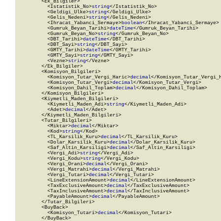
        <Ek_Bilgiler>

          <Istatistik_No>
string
</Istatistik_No>

          <Geldigi_Ulke>
string
</Geldigi_Ulke>

          <Gelis_Nedeni>
string
</Gelis_Nedeni>

          <Ihracat_Yabanci_Sermaye>
boolean
</Ihracat_Yabanci_Sermaye>

          <Gumruk_Beyan_Tarihi>
dateTime
</Gumruk_Beyan_Tarihi>

          <Gumruk_Beyan_No>
string
</Gumruk_Beyan_No>

          <DBT_Tarihi>
dateTime
</DBT_Tarihi>

          <DBT_Sayi>
string
</DBT_Sayi>

          <GMTY_Tarihi>
dateTime
</GMTY_Tarihi>

          <GMTY_Sayi>
string
</GMTY_Sayi>

          <Vezne>
string
</Vezne>

        </Ek_Bilgiler>

        <Komisyon_Bilgileri>

          <Komisyon_Tutar_Vergi_Haric>
decimal
</Komisyon_Tutar_Vergi_H
          <Komisyon_Tutar_Vergi>
decimal
</Komisyon_Tutar_Vergi>

          <Komisyon_Dahil_Toplam>
decimal
</Komisyon_Dahil_Toplam>

        </Komisyon_Bilgileri>

        <Kiymetli_Maden_Bilgileri>

          <Kiymetli_Maden_Adi>
string
</Kiymetli_Maden_Adi>

          <Adet>
decimal
</Adet>

        </Kiymetli_Maden_Bilgileri>

        <Tutar_Bilgileri>

          <Miktar>
decimal
</Miktar>

          <Kod>
string
</Kod>

          <TL_Karsilik_Kuru>
decimal
</TL_Karsilik_Kuru>

          <Dolar_Karsilik_Kuru>
decimal
</Dolar_Karsilik_Kuru>

          <Saf_Altin_Karsiligi>
decimal
</Saf_Altin_Karsiligi>

          <Vergi_Adi>
string
</Vergi_Adi>

          <Vergi_Kodu>
string
</Vergi_Kodu>

          <Vergi_Orani>
decimal
</Vergi_Orani>

          <Vergi_Matrahi>
decimal
</Vergi_Matrahi>

          <Vergi_Tutari>
decimal
</Vergi_Tutari>

          <LineExtensionAmount>
decimal
</LineExtensionAmount>

          <TaxExclusiveAmount>
decimal
</TaxExclusiveAmount>

          <TaxInclusiveAmount>
decimal
</TaxInclusiveAmount>

          <PayableAmount>
decimal
</PayableAmount>

        </Tutar_Bilgileri>

        <BuyBack>

          <Komisyon_Tutari>
decimal
</Komisyon_Tutari>

        </BuyBack>
